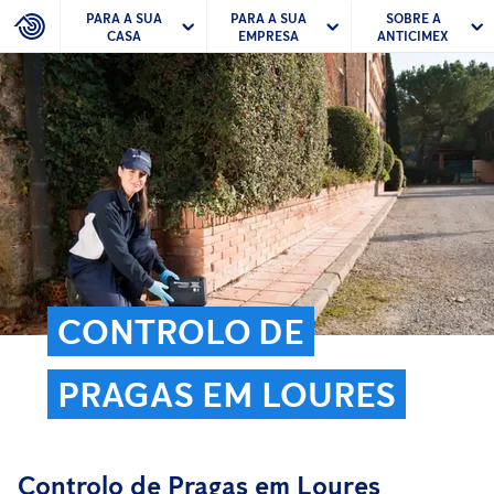
PARA A SUA
PARA A SUA
SOBRE A
CASA
EMPRESA
ANTICIMEX
CONTROLO DE
PRAGAS EM LOURES
Controlo de Pragas em Loures