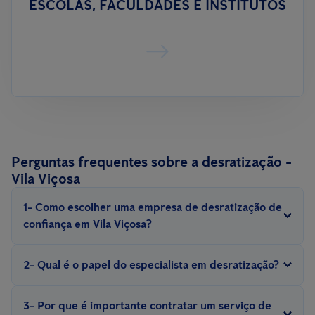
ESCOLAS, FACULDADES E INSTITUTOS
Perguntas frequentes sobre a desratização -
Vila Viçosa
1- Como escolher uma empresa de desratização de
confiança em Vila Viçosa?
Procure por empresas com experiência, que sejam certificadas e
2- Qual é o papel do especialista em desratização?
ofereçam garantias para o serviço.
Um técnico profissional em desratização realiza inspeções,
3- Por que é importante contratar um serviço de
identifica pontos críticos, avalia a gravidade da infestação e