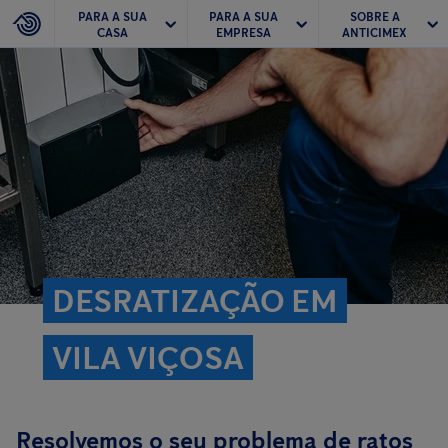
PARA A SUA
PARA A SUA
SOBRE A
CASA
EMPRESA
ANTICIMEX
DESRATIZAÇÃO EM
VILA VIÇOSA
Resolvemos o seu problema de ratos