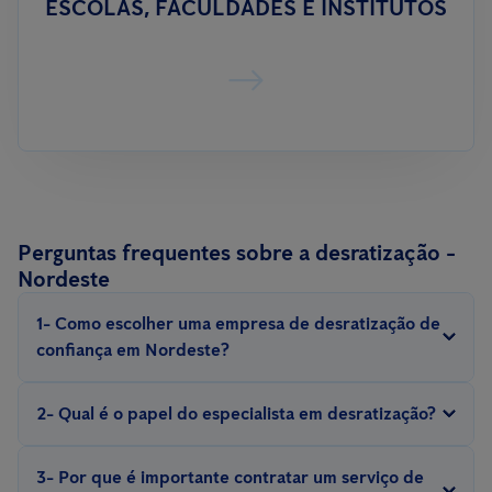
ESCOLAS, FACULDADES E INSTITUTOS
Perguntas frequentes sobre a desratização -
Nordeste
1- Como escolher uma empresa de desratização de
confiança em Nordeste?
Procure por empresas com experiência, que sejam certificadas e
2- Qual é o papel do especialista em desratização?
ofereçam garantias para o serviço.
Um técnico profissional em desratização realiza inspeções,
3- Por que é importante contratar um serviço de
identifica pontos críticos, avalia a gravidade da infestação e