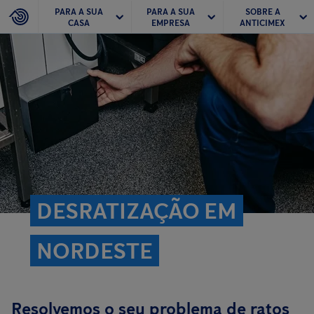
PARA A SUA
PARA A SUA
SOBRE A
CASA
EMPRESA
ANTICIMEX
DESRATIZAÇÃO EM
NORDESTE
Resolvemos o seu problema de ratos