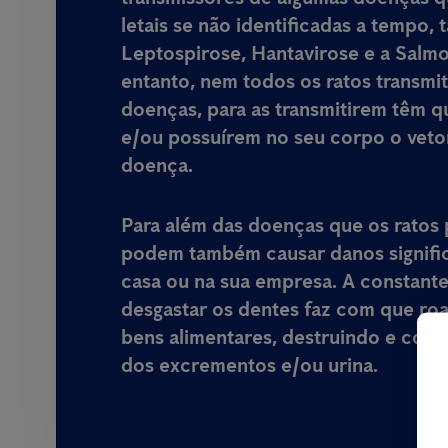
letais
se não identificadas a tempo, 
Leptospirose, Hantavirose e a Salm
entanto, nem todos os ratos transmi
doenças, para as transmitirem têm q
e/ou possuírem no seu corpo o veto
doença.
Para além das doenças que os ratos 
podem também causar danos signific
casa ou na sua empresa
. A constant
desgastar os dentes faz com que ro
bens alimentares, destruindo e cont
dos excrementos e/ou urina.