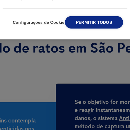
Configurações de Cookies
PERMITIR TODOS
lo de ratos em São P
Se o objetivo for mo
e reagir instantanea
danos, o sistema
Ant
ins contempla
método de captura ut
enticidas nos