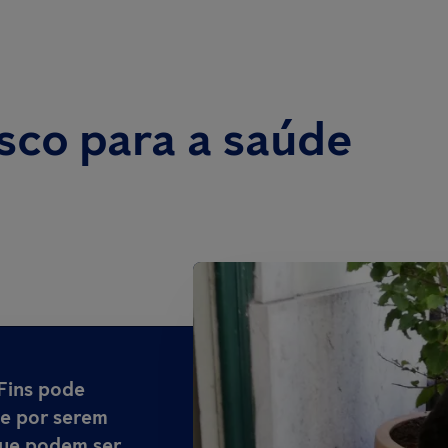
isco para a saúde
 Fins
pode
de por serem
que podem ser