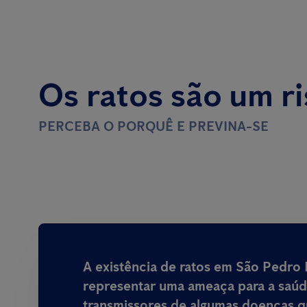
Os ratos são um r
PERCEBA O PORQUÊ E PREVINA-SE
A existência de ratos em São Pedro
representar uma ameaça para a saú
transmissores de algumas doenças 