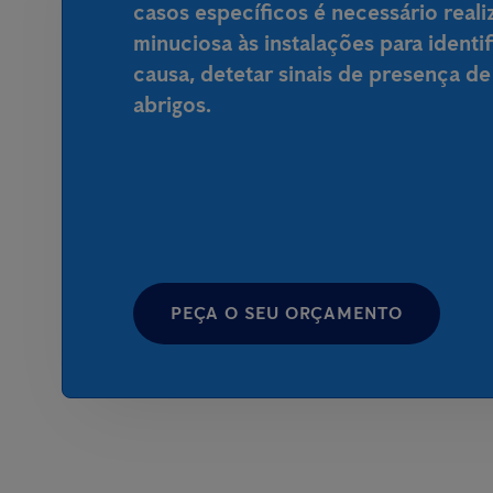
casos específicos é necessário real
minuciosa às instalações para identi
causa, detetar sinais de presença de
abrigos.
PEÇA O SEU ORÇAMENTO