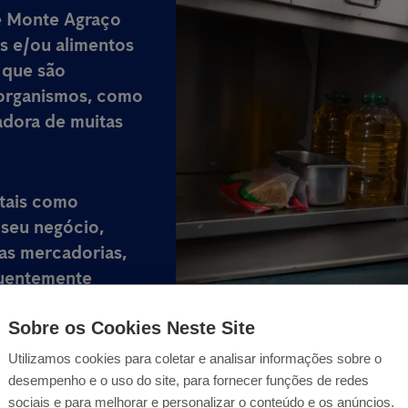
de Monte Agraço
s e/ou alimentos
 que são
rorganismos, como
adora de muitas
 tais como
 seu negócio,
as mercadorias,
quentemente
.
Sobre os Cookies Neste Site
Utilizamos cookies para coletar e analisar informações sobre o
desempenho e o uso do site, para fornecer funções de redes
sociais e para melhorar e personalizar o conteúdo e os anúncios.