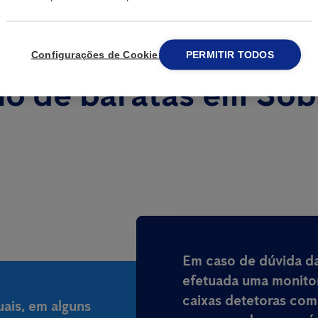
Configurações de Cookies
PERMITIR TODOS
lo de baratas em Sob
Em caso de dúvida da
efetuada uma monito
caixas detetoras com
ais, em alguns