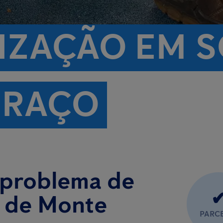
IZAÇÃO EM S
GRAÇO
 problema de
l de Monte
PARC