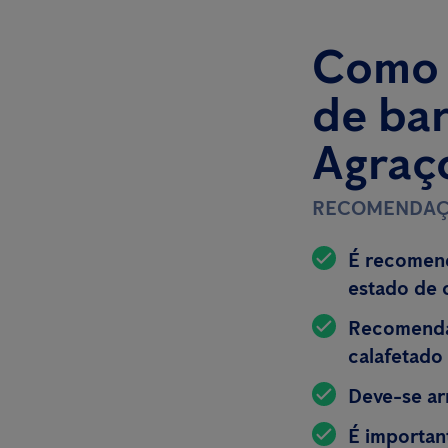
Como a
de ba
Agraç
RECOMENDAÇ
É recomend
estado de 
Recomenda-
calafetado
Deve-se ar
É importan