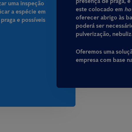
presença de praga, é 
izar uma inspeção
este colocado em
ho
ficar a espécie em
oferecer abrigo às ba
 praga e possíveis
poderá ser necessário
pulverização, nebuli
Oferemos uma solução
empresa com base na 