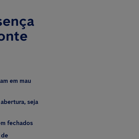
sença
onte
ejam em mau
abertura, seja
em fechados
 de