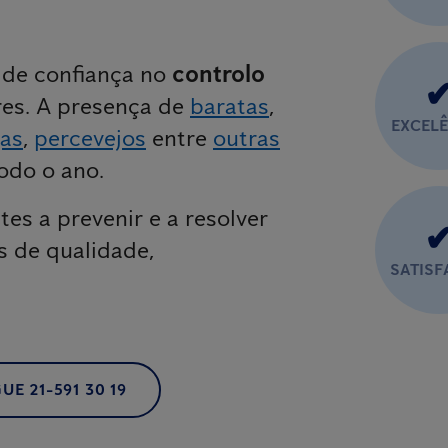
o de confiança no
controlo
res. A presença de
baratas
,
EXCEL
gas
,
percevejos
entre
outras
odo o ano.
tes a prevenir e a resolver
s de qualidade,
SATIS
UE 21-591 30 19