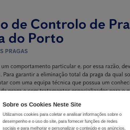
o de Controlo de Pr
a do Porto
ÀS PRAGAS
um comportamento particular e, por essa razão, dev
. Para garantir a eliminação total da praga da qual so
ontar com uma equipa técnica que possua um conhe
ada praga e com tratamentos especializados para o ef
Sobre os Cookies Neste Site
Utilizamos cookies para coletar e analisar informações sobre o
desempenho e o uso do site, para fornecer funções de redes
sociais e para melhorar e personalizar o conteúdo e os anúncios.