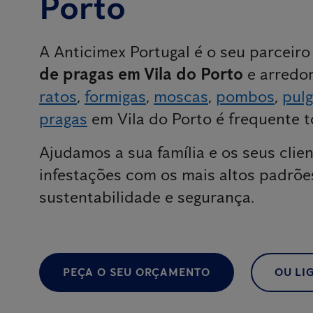
Porto
A Anticimex Portugal é o seu parceir
de pragas em Vila do Porto
e arredo
ratos
,
formigas
,
moscas
,
pombos
,
pul
pragas
em Vila do Porto é frequente t
Ajudamos a sua família e os seus clien
infestações com os mais altos padrõe
sustentabilidade e segurança.
PEÇA O SEU ORÇAMENTO
OU LIG