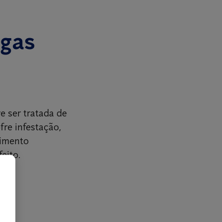
agas
e ser tratada de
fre infestação,
cimento
eito.