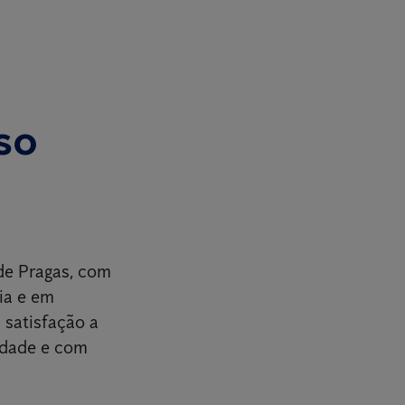
so
de Pragas, com
ia e em
 satisfação a
idade e com