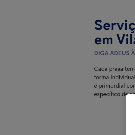
Serviç
em Vil
DIGA ADEUS 
Cada praga tem 
forma individual
é primordial c
específico de c