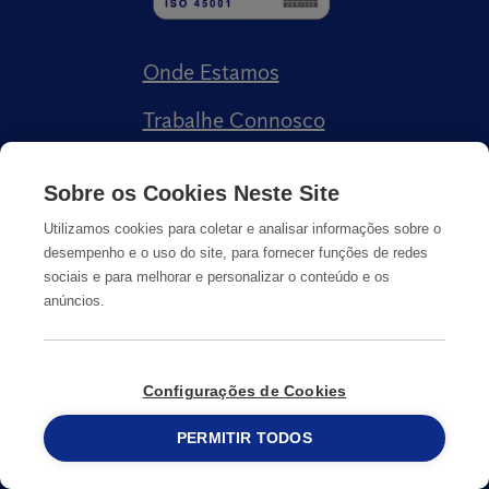
Onde Estamos
Trabalhe Connosco
Livro de Reclamações
Sobre os Cookies Neste Site
Utilizamos cookies para coletar e analisar informações sobre o
desempenho e o uso do site, para fornecer funções de redes
sociais e para melhorar e personalizar o conteúdo e os
anúncios.
Política de Privacidade
Cookies
Informação Legal
Configurações de Cookies
© Copyright
PERMITIR TODOS
2026
Anticimex
215 913 019