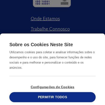
Onde Estamos
Trabalhe Connosco
Livro de Reclamações
Sobre os Cookies Neste Site
Utilizamos cookies para coletar e analisar informações sobre o
desempenho e o uso do site, para fornecer funções de redes
sociais e para melhorar e personalizar o conteúdo e os
anúncios.
Política de Privacidade
Cookies
Informação Legal
Configurações de Cookies
© Copyright
PERMITIR TODOS
2026
Anticimex
215 913 019