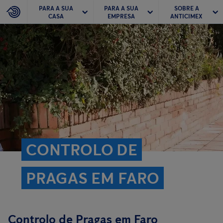
PARA A SUA
PARA A SUA
SOBRE A
CASA
EMPRESA
ANTICIMEX
CONTROLO DE
PRAGAS EM FARO
Controlo de Pragas em Faro