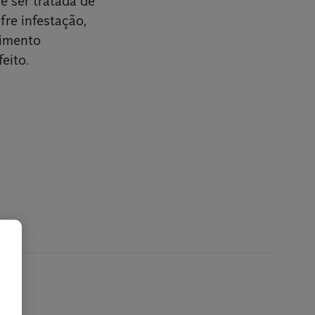
e ser tratada de
fre infestação,
cimento
eito.