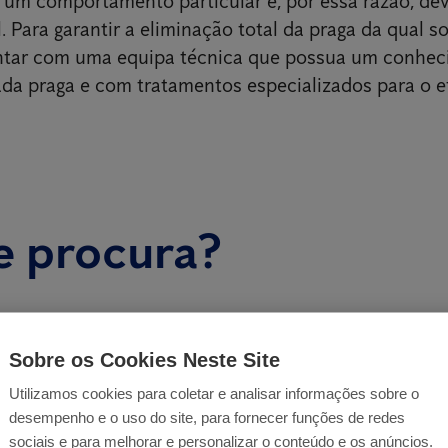
um comportamento particular e, por essa razão, dev
. Para garantir a eliminação total da praga da qual so
ontar com uma equipa técnica que possua um conhe
ada praga e com tratamentos especializados para o ef
e procura?
Sobre os Cookies Neste Site
Utilizamos cookies para coletar e analisar informações sobre o
desempenho e o uso do site, para fornecer funções de redes
sociais e para melhorar e personalizar o conteúdo e os anúncios.