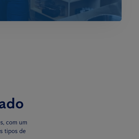
cado
os, com um
s tipos de