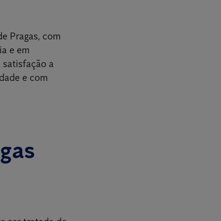
de Pragas, com
ia e em
 satisfação a
idade e com
agas