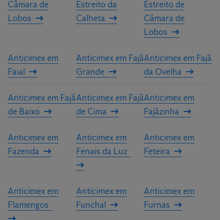
Câmara de
Estreito da
Estreito de
Lobos
Calheta
Câmara de
Lobos
Anticimex em
Anticimex em Fajã
Anticimex em Fajã
Faial
Grande
da Ovelha
Anticimex em Fajã
Anticimex em Fajã
Anticimex em
de Baixo
de Cima
Fajãzinha
Anticimex em
Anticimex em
Anticimex em
Fazenda
Fenais da Luz
Feteira
Anticimex em
Anticimex em
Anticimex em
Flamengos
Funchal
Furnas