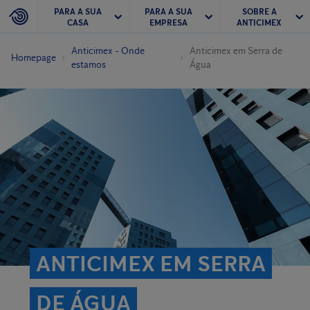
PARA A SUA
PARA A SUA
SOBRE A
CASA
EMPRESA
ANTICIMEX
Anticimex - Onde
Anticimex em Serra de
Homepage
estamos
Água
ANTICIMEX EM SERRA
DE ÁGUA