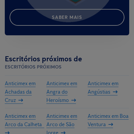
SABER MAIS
Escritórios próximos de
ESCRITÓRIOS PRÓXIMOS
Anticimex em
Anticimex em
Anticimex em
Achadas da
Angra do
Angústias
Cruz
Heroísmo
Anticimex em
Anticimex em
Anticimex em Boa
Arco da Calheta
Arco de São
Ventura
Jorge